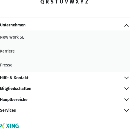
Q
R
S
T
U
V
W
X
Y
Z
Unternehmen
New Work SE
Karriere
Presse
Hilfe & Kontakt
Mitgliedschaften
Hauptbereiche
Services