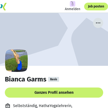
Job posten
Anmelden
Bianca Garms
Basis
Ganzes Profil ansehen
Selbstständig, HathaYogalehrerin,