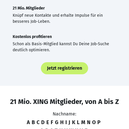
21 Mio. Mitglieder
Knüpf neue Kontakte und erhalte Impulse für ein
besseres Job-Leben.
Kostenlos profitieren
Schon als Basis-Mitglied kannst Du Deine Job-Suche
deutlich optimieren.
Jetzt registrieren
21 Mio. XING Mitglieder, von A bis Z
Nachname:
A
B
C
D
E
F
G
H
I
J
K
L
M
N
O
P