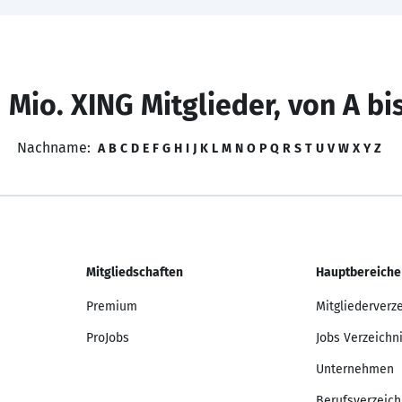
 Mio. XING Mitglieder, von A bi
Nachname:
A
B
C
D
E
F
G
H
I
J
K
L
M
N
O
P
Q
R
S
T
U
V
W
X
Y
Z
Mitgliedschaften
Hauptbereiche
Premium
Mitgliederverz
ProJobs
Jobs Verzeichn
Unternehmen
Berufsverzeich