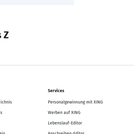
s Z
Services
eichnis
Personalgewinnung mit XING
is
Werben auf XING
Lebenslauf-Editor
nis
Anschreiben-Editor