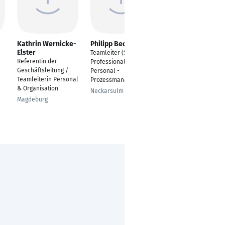
Kathrin Wernicke-
Philipp Becker
Sabine Lenz
Elster
Teamleiter (Senior
Heaf of HR
Referentin der
Professional)
Mühltal
Geschäftsleitung /
Personal -
Teamleiterin Personal
Prozessmanagement
& Organisation
Neckarsulm
Magdeburg