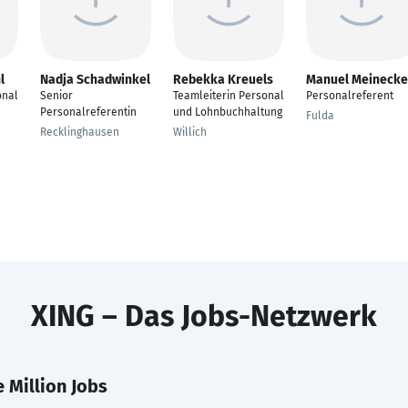
l
Nadja Schadwinkel
Rebekka Kreuels
Manuel Meinecke
onal
Senior
Teamleiterin Personal
Personalreferent
Personalreferentin
und Lohnbuchhaltung
Fulda
Recklinghausen
Willich
XING – Das Jobs-Netzwerk
 Million Jobs