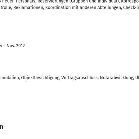
s neuen Personals, Reservierungen (Gruppen und Individual), Korresp
rolle, Reklamationen, Koordination mit anderen Abteilungen, Check-in
4 - Nov. 2012
mobilien, Objektbesichtigung, Vertragsabschluss, Notarabwicklung, Ü
in