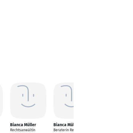
Bianca Müller
Bianca Müller
Bianca Müller
Rechtsanwältin
Beraterin Recruiting
Content & Community