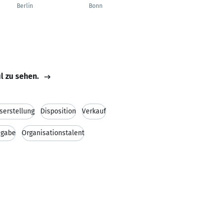
Manager
Berlin
Bonn
Braunschweig
il zu sehen.
serstellung
Disposition
Verkauf
sgabe
Organisationstalent