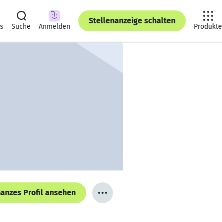
Stellenanzeige schalten
ts
Suche
Anmelden
Produkte
anzes Profil ansehen