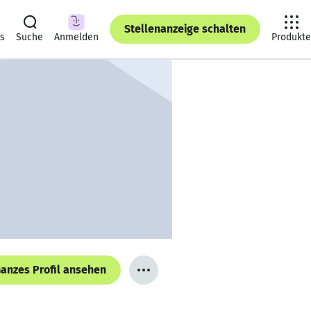
Stellenanzeige schalten
ts
Suche
Anmelden
Produkte
anzes Profil ansehen