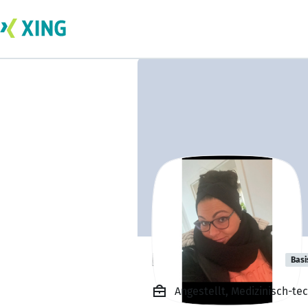
Bianca Seleem
Basi
Angestellt, Medizinisch-te