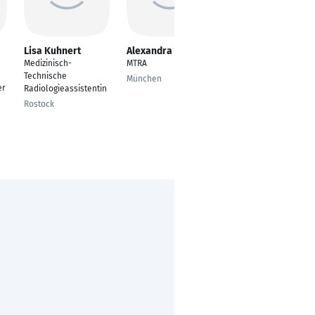
Lisa Kuhnert
Alexandra Jaman
Angelika Baier
Medizinisch-
MTRA
MTRA
Technische
München
Saarbrücken,
er
Radiologieassistentin
Saarland,
Rostock
Deutschland