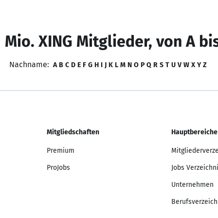
 Mio. XING Mitglieder, von A bi
Nachname:
A
B
C
D
E
F
G
H
I
J
K
L
M
N
O
P
Q
R
S
T
U
V
W
X
Y
Z
Mitgliedschaften
Hauptbereiche
Premium
Mitgliederverz
ProJobs
Jobs Verzeichn
Unternehmen
Berufsverzeich