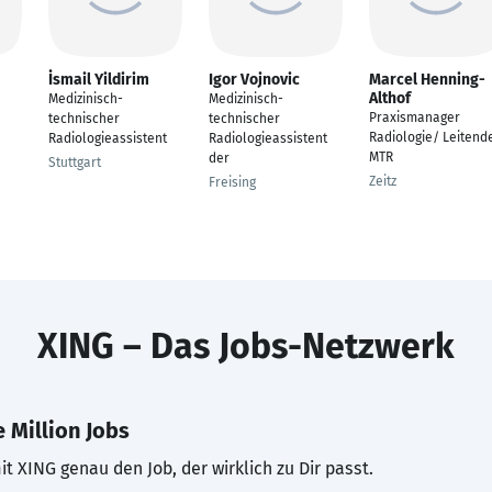
İsmail Yildirim
Igor Vojnovic
Marcel Henning-
Althof
Medizinisch-
Medizinisch-
Praxismanager
technischer
technischer
Radiologie/ Leitend
Radiologieassistent
Radiologieassistent
MTR
der
Stuttgart
Zeitz
Freising
XING – Das Jobs-Netzwerk
 Million Jobs
t XING genau den Job, der wirklich zu Dir passt.