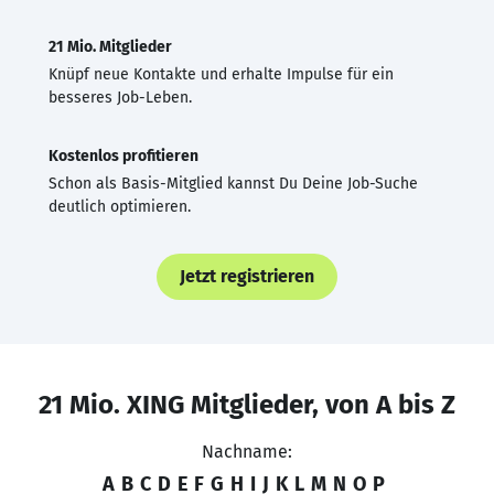
21 Mio. Mitglieder
Knüpf neue Kontakte und erhalte Impulse für ein
besseres Job-Leben.
Kostenlos profitieren
Schon als Basis-Mitglied kannst Du Deine Job-Suche
deutlich optimieren.
Jetzt registrieren
21 Mio. XING Mitglieder, von A bis Z
Nachname:
A
B
C
D
E
F
G
H
I
J
K
L
M
N
O
P