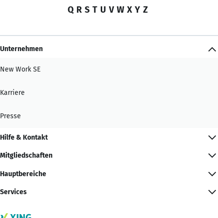
Q
R
S
T
U
V
W
X
Y
Z
Unternehmen
New Work SE
Karriere
Presse
Hilfe & Kontakt
Mitgliedschaften
Hauptbereiche
Services