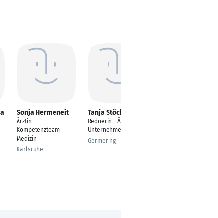
za
Sonja Hermeneit
Tanja Stöcker
Elena Mozyk
Ärztin
Rednerin - Ärztin -
Medical Doctor of
Kompetenzteam
Unternehmerin
Osteopathy (DGCO),
Medizin
Fachärztin für Innere
Germering
Medizin
Karlsruhe
Memmingen