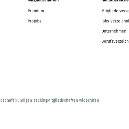
Mitgliedschaften
Hauptbereiche
Premium
Mitgliederverz
ProJobs
Jobs Verzeichn
Unternehmen
Berufsverzeich
edschaft kündigen
Tracking
Mitgliedschaften widerrufen