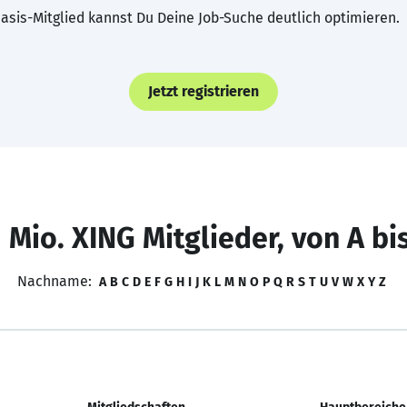
asis-Mitglied kannst Du Deine Job-Suche deutlich optimieren.
Jetzt registrieren
 Mio. XING Mitglieder, von A bi
Nachname:
A
B
C
D
E
F
G
H
I
J
K
L
M
N
O
P
Q
R
S
T
U
V
W
X
Y
Z