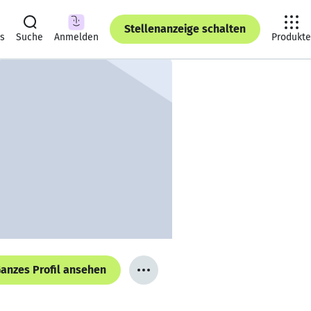
Stellenanzeige schalten
ts
Suche
Anmelden
Produkte
anzes Profil ansehen