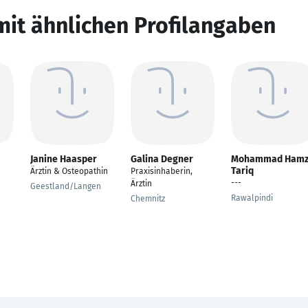
mit ähnlichen Profilangaben
Janine Haasper
Galina Degner
Mohammad Ham
Tariq
Ärztin & Osteopathin
Praxisinhaberin,
---
Ärztin
Geestland/Langen
Rawalpindi
Chemnitz