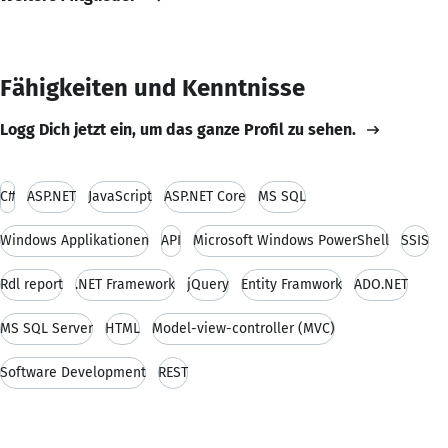
Fähigkeiten und Kenntnisse
Logg Dich jetzt ein, um das ganze Profil zu sehen.
C#
ASP.NET
JavaScript
ASP.NET Core
MS SQL
Windows Applikationen
API
Microsoft Windows PowerShell
SSIS
Rdl report
.NET Framework
jQuery
Entity Framwork
ADO.NET
MS SQL Server
HTML
Model-view-controller (MVC)
Software Development
REST