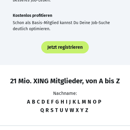
besseres Job-Leben.
Kostenlos profitieren
Schon als Basis-Mitglied kannst Du Deine Job-Suche
deutlich optimieren.
Jetzt registrieren
21 Mio. XING Mitglieder, von A bis Z
Nachname:
A
B
C
D
E
F
G
H
I
J
K
L
M
N
O
P
Q
R
S
T
U
V
W
X
Y
Z