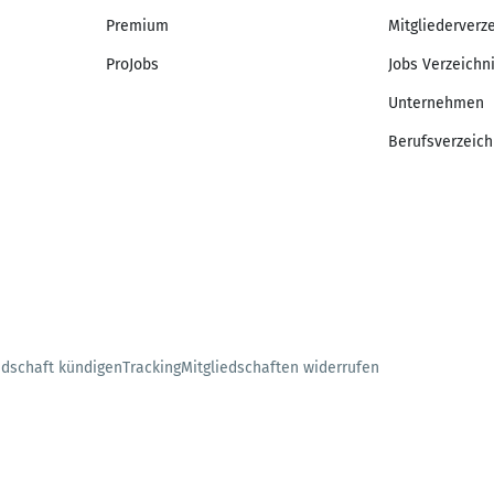
Premium
Mitgliederverz
ProJobs
Jobs Verzeichn
Unternehmen
Berufsverzeich
edschaft kündigen
Tracking
Mitgliedschaften widerrufen