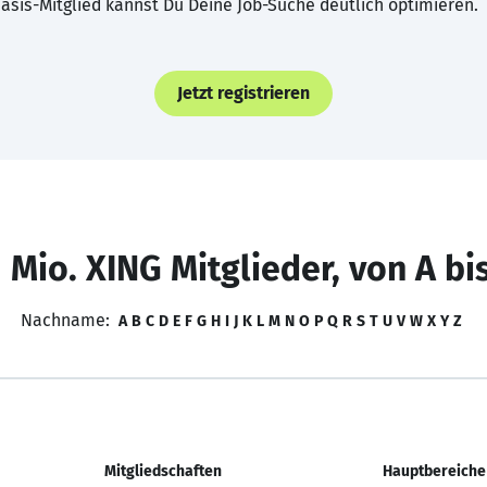
asis-Mitglied kannst Du Deine Job-Suche deutlich optimieren.
Jetzt registrieren
 Mio. XING Mitglieder, von A bi
Nachname:
A
B
C
D
E
F
G
H
I
J
K
L
M
N
O
P
Q
R
S
T
U
V
W
X
Y
Z
Mitgliedschaften
Hauptbereiche