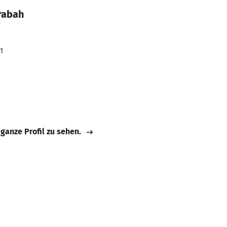
 rabah
1
 ganze Profil zu sehen.