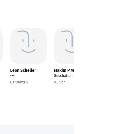
Leon Scheller
Maxim P Morosow
Jan Malte Dunkel
---
Geschäftsführer
Lead Business
Consultant
Gerstetten
Munich
Hamburg