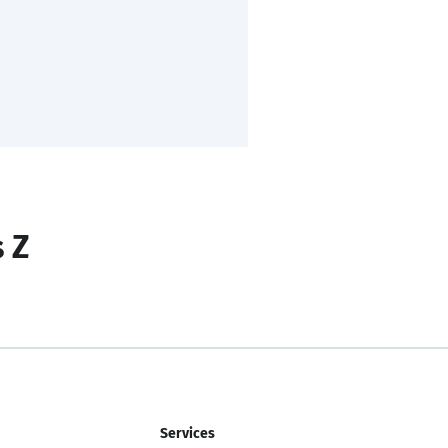
s Z
Services