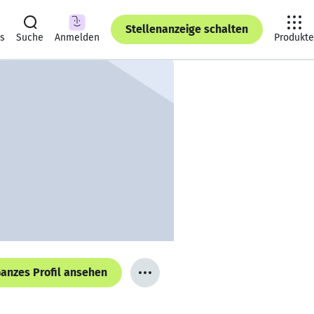
Stellenanzeige schalten
ts
Suche
Anmelden
Produkte
anzes Profil ansehen