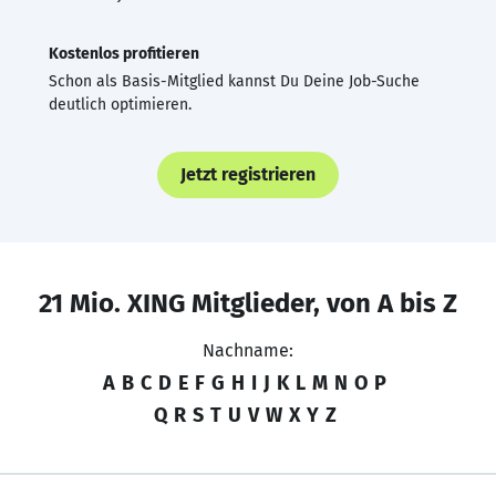
Kostenlos profitieren
Schon als Basis-Mitglied kannst Du Deine Job-Suche
deutlich optimieren.
Jetzt registrieren
21 Mio. XING Mitglieder, von A bis Z
Nachname:
A
B
C
D
E
F
G
H
I
J
K
L
M
N
O
P
Q
R
S
T
U
V
W
X
Y
Z