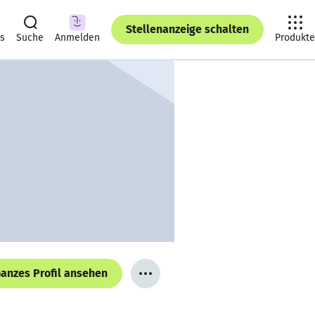
Stellenanzeige schalten
ts
Suche
Anmelden
Produkte
anzes Profil ansehen