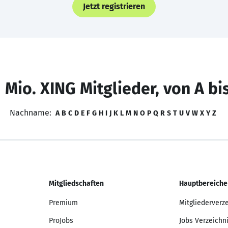
Jetzt registrieren
 Mio. XING Mitglieder, von A bi
Nachname:
A
B
C
D
E
F
G
H
I
J
K
L
M
N
O
P
Q
R
S
T
U
V
W
X
Y
Z
Mitgliedschaften
Hauptbereiche
Premium
Mitgliederverz
ProJobs
Jobs Verzeichn