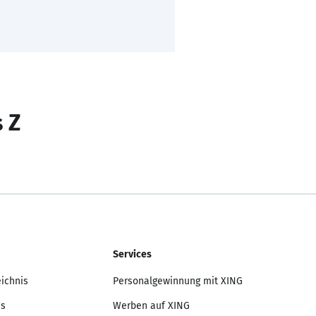
s Z
Services
eichnis
Personalgewinnung mit XING
is
Werben auf XING