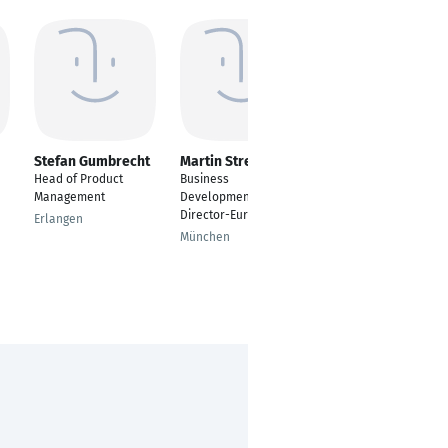
Stefan Gumbrecht
Martin Streckel
Jennifer -
Madeleine Naujoks
Head of Product
Business
Assistenz
Management
Development
Rechnungswesen
Director-Europe
Erlangen
Grünwald
München