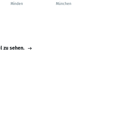
Lead DACH Region
Minden
München
München
il zu sehen.