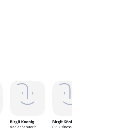
Birgit Koenig
Birgit König
Birgit Koenig
Medienberaterin
HR Business Partner
CyberRes Marketing