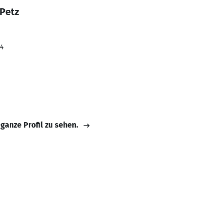
 Petz
24
 ganze Profil zu sehen.