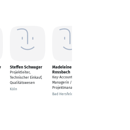
v
Steffen Schwager
Madeleine
Tobias Fels
Rossbach
Projektleiter,
Teamleiter ERP-
Key-Account-
Technischer Einkauf,
Consulting /
Managerin /
Qualitätswesen
Projektleiter
Projektmanagerin
Köln
Stuttgart
Bad Hersfeld