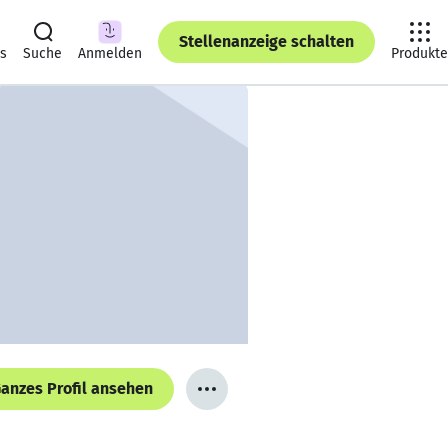
Stellenanzeige schalten
ts
Suche
Anmelden
Produkte
anzes Profil ansehen