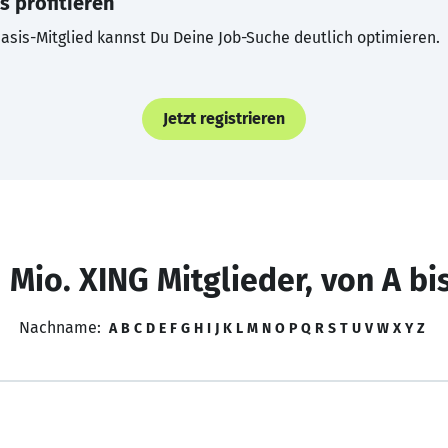
s profitieren
asis-Mitglied kannst Du Deine Job-Suche deutlich optimieren.
Jetzt registrieren
 Mio. XING Mitglieder, von A bi
Nachname:
A
B
C
D
E
F
G
H
I
J
K
L
M
N
O
P
Q
R
S
T
U
V
W
X
Y
Z