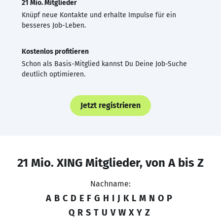
21 Mio. Mitglieder
Knüpf neue Kontakte und erhalte Impulse für ein
besseres Job-Leben.
Kostenlos profitieren
Schon als Basis-Mitglied kannst Du Deine Job-Suche
deutlich optimieren.
Jetzt registrieren
21 Mio. XING Mitglieder, von A bis Z
Nachname:
A
B
C
D
E
F
G
H
I
J
K
L
M
N
O
P
Q
R
S
T
U
V
W
X
Y
Z