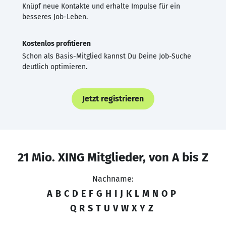
Knüpf neue Kontakte und erhalte Impulse für ein
besseres Job-Leben.
Kostenlos profitieren
Schon als Basis-Mitglied kannst Du Deine Job-Suche
deutlich optimieren.
Jetzt registrieren
21 Mio. XING Mitglieder, von A bis Z
Nachname:
A
B
C
D
E
F
G
H
I
J
K
L
M
N
O
P
Q
R
S
T
U
V
W
X
Y
Z