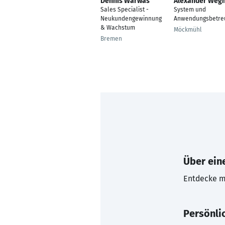
Dennis Warwas
Alexander Weg
Sales Specialist -
System und
Neukundengewinnung
Anwendungsbetre
& Wachstum
Möckmühl
Bremen
Über eine
Entdecke mi
Persönli