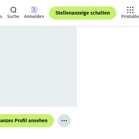
Stellenanzeige schalten
ts
Suche
Anmelden
Produkte
anzes Profil ansehen