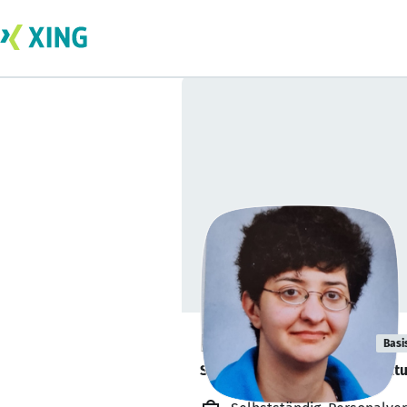
Bita Montazeri
Basi
Spezialisiert in # IT Infrastruk