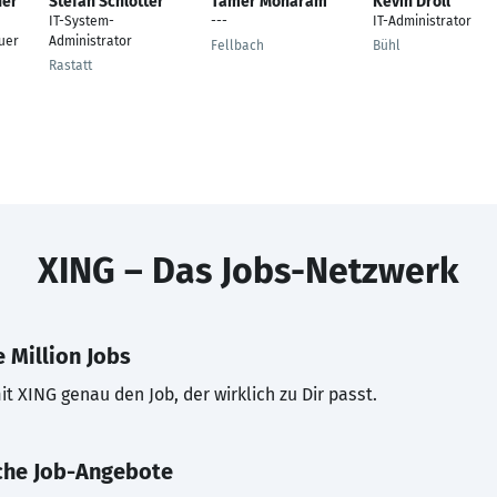
ner
Stefan Schlotter
Tamer Moharam
Kevin Droll
IT-System-
---
IT-Administrator
uer
Administrator
Fellbach
Bühl
Rastatt
XING – Das Jobs-Netzwerk
 Million Jobs
t XING genau den Job, der wirklich zu Dir passt.
che Job-Angebote