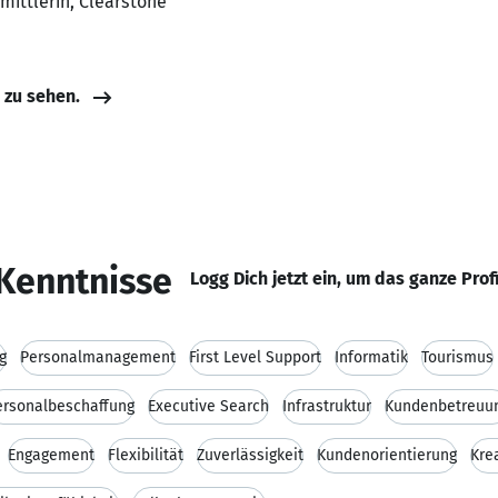
mittlerin, Clearstone
e zu sehen.
Kenntnisse
Logg Dich jetzt ein, um das ganze Prof
g
Personalmanagement
First Level Support
Informatik
Tourismus
ersonalbeschaffung
Executive Search
Infrastruktur
Kundenbetreuu
Engagement
Flexibilität
Zuverlässigkeit
Kundenorientierung
Krea