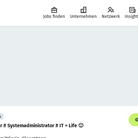
Jobs finden
Unternehmen
Netzwerk
Insigh
s
G
tur # Systemadministrator # IT = Life 🙂