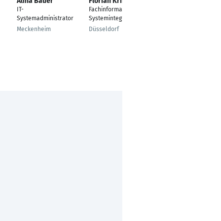
Alina Bauer
Florian Krings
Ruben Kuß
IT-
Fachinformatiker für
IT Support Specialist
Systemadministrator
Systemintegration
Ludwigshafen am
Meckenheim
Düsseldorf
Rhein