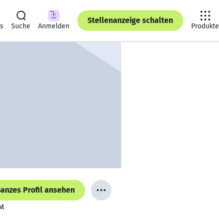
Stellenanzeige schalten
ts
Suche
Anmelden
Produkte
anzes Profil ansehen
WM