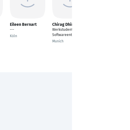
Eileen Bernart
Chirag Dhingra
Moussa Felix
Condé
---
Werkstudent
---
Softwareentwicklung
Köln
Cologne
Munich