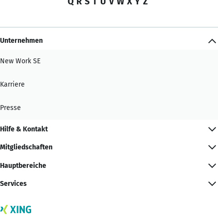
Q
R
S
T
U
V
W
X
Y
Z
Unternehmen
New Work SE
Karriere
Presse
Hilfe & Kontakt
Mitgliedschaften
Hauptbereiche
Services