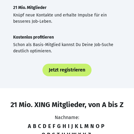
21 Mio. Mitglieder
Knüpf neue Kontakte und erhalte Impulse für ein
besseres Job-Leben.
Kostenlos profitieren
Schon als Basis-Mitglied kannst Du Deine Job-Suche
deutlich optimieren.
Jetzt registrieren
21 Mio. XING Mitglieder, von A bis Z
Nachname:
A
B
C
D
E
F
G
H
I
J
K
L
M
N
O
P