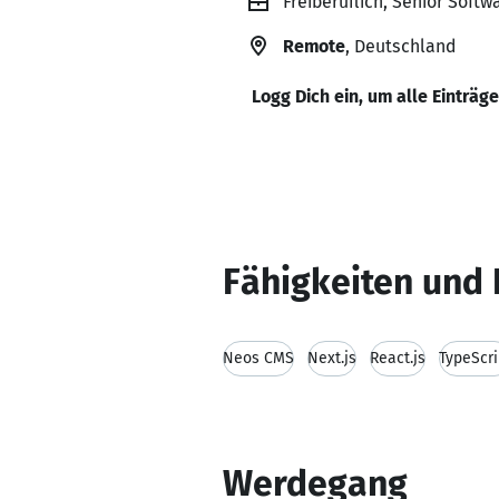
Freiberuflich, Senior Soft
Remote
, Deutschland
Logg Dich ein, um alle Einträg
Fähigkeiten und 
Neos CMS
Next.js
React.js
TypeScri
Werdegang