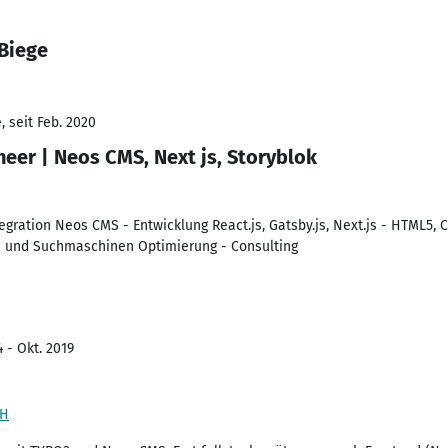
 Biege
 seit Feb. 2020
eer | Neos CMS, Next js, Storyblok
egration Neos CMS - Entwicklung React.js, Gatsby.js, Next.js - HTML5, C
ce und Suchmaschinen Optimierung - Consulting
 - Okt. 2019
bH