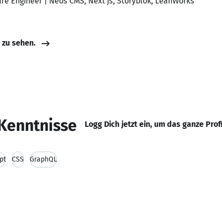
ware Engineer | Neos CMS, Next js, Storyblok, LeanWorks
e zu sehen.
Kenntnisse
Logg Dich jetzt ein, um das ganze Prof
pt
CSS
GraphQL