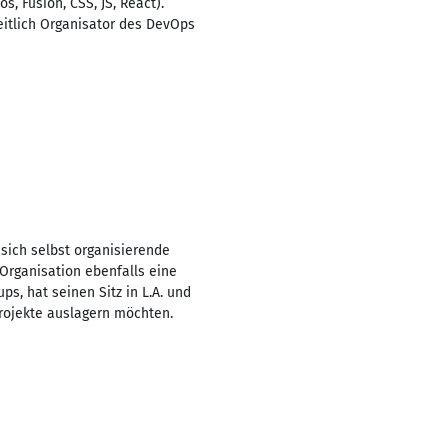
, Fusion, CSS, JS, React).
itlich Organisator des DevOps
 sich selbst organisierende
 Organisation ebenfalls eine
s, hat seinen Sitz in L.A. und
Projekte auslagern möchten.