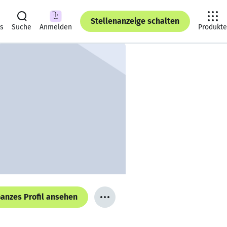
Stellenanzeige schalten
ts
Suche
Anmelden
Produkte
anzes Profil ansehen