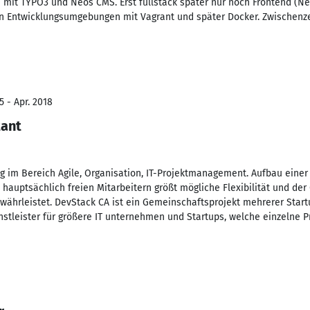
 mit TYPO3 und Neos CMS. Erst fullstack später nur noch Frontend (Neos
on Entwicklungsumgebungen mit Vagrant und später Docker. Zwischenze
5 - Apr. 2018
tant
g im Bereich Agile, Organisation, IT-Projektmanagement. Aufbau einer
 hauptsächlich freien Mitarbeitern größt mögliche Flexibilität und der
ährleistet. DevStack CA ist ein Gemeinschaftsprojekt mehrerer Startup
enstleister für größere IT unternehmen und Startups, welche einzelne 