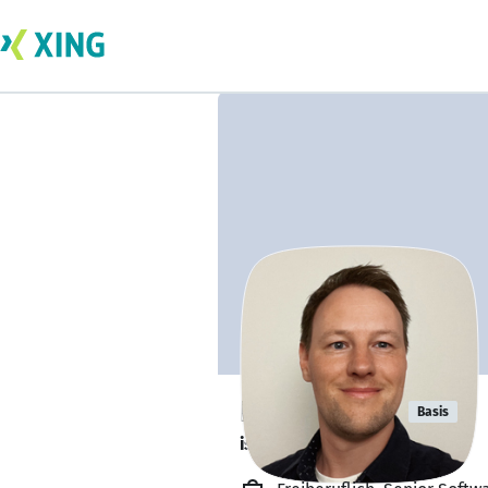
Björn Biege
Basis
ist nur teilweise verfügbar.