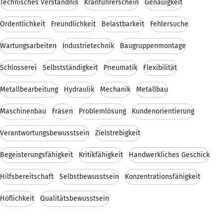
Technisches Verständnis
Kranführerschein
Genauigkeit
Ordentlichkeit
Freundlichkeit
Belastbarkeit
Fehlersuche
Wartungsarbeiten
Industrietechnik
Baugruppenmontage
Schlosserei
Selbstständigkeit
Pneumatik
Flexibilität
Metallbearbeitung
Hydraulik
Mechanik
Metallbau
Maschinenbau
Fräsen
Problemlösung
Kundenorientierung
Verantwortungsbewusstsein
Zielstrebigkeit
Begeisterungsfähigkeit
Kritikfähigkeit
Handwerkliches Geschick
Hilfsbereitschaft
Selbstbewusstsein
Konzentrationsfähigkeit
Höflichkeit
Qualitätsbewusstsein