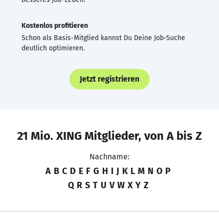
Kostenlos profitieren
Schon als Basis-Mitglied kannst Du Deine Job-Suche
deutlich optimieren.
Jetzt registrieren
21 Mio. XING Mitglieder, von A bis Z
Nachname:
A
B
C
D
E
F
G
H
I
J
K
L
M
N
O
P
Q
R
S
T
U
V
W
X
Y
Z