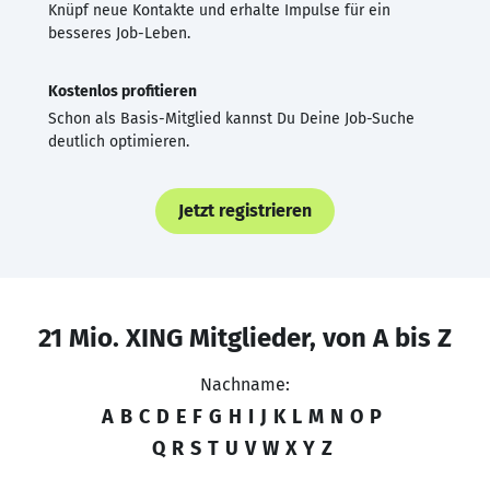
Knüpf neue Kontakte und erhalte Impulse für ein
besseres Job-Leben.
Kostenlos profitieren
Schon als Basis-Mitglied kannst Du Deine Job-Suche
deutlich optimieren.
Jetzt registrieren
21 Mio. XING Mitglieder, von A bis Z
Nachname:
A
B
C
D
E
F
G
H
I
J
K
L
M
N
O
P
Q
R
S
T
U
V
W
X
Y
Z