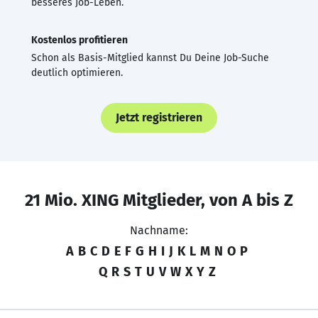
besseres Job-Leben.
Kostenlos profitieren
Schon als Basis-Mitglied kannst Du Deine Job-Suche
deutlich optimieren.
Jetzt registrieren
21 Mio. XING Mitglieder, von A bis Z
Nachname:
A
B
C
D
E
F
G
H
I
J
K
L
M
N
O
P
Q
R
S
T
U
V
W
X
Y
Z