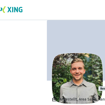
Blake McIntosh
Bas
Angestellt, Area Sales Man