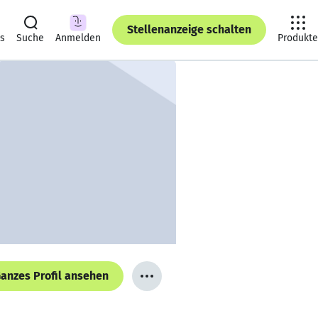
Stellenanzeige schalten
ts
Suche
Anmelden
Produkte
anzes Profil ansehen