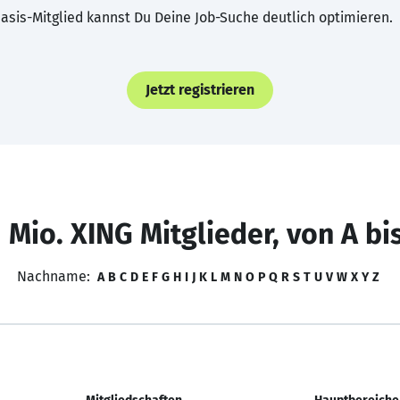
asis-Mitglied kannst Du Deine Job-Suche deutlich optimieren.
Jetzt registrieren
 Mio. XING Mitglieder, von A bi
Nachname:
A
B
C
D
E
F
G
H
I
J
K
L
M
N
O
P
Q
R
S
T
U
V
W
X
Y
Z