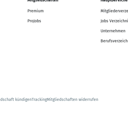
Mitgliedschaften
Hauptbereiche
Premium
Mitgliederverz
ProJobs
Jobs Verzeichn
Unternehmen
Berufsverzeich
edschaft kündigen
Tracking
Mitgliedschaften widerrufen