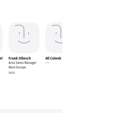
el
Frank Ollesch
Ali Celenk
Manuel
Mühlbacher
Area Sales Manager
---
Area Sales Manager
West Europe
Valtra - Baden-
NRW
Württemberg
Marktoberdorf