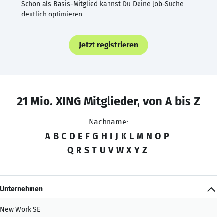
Schon als Basis-Mitglied kannst Du Deine Job-Suche
deutlich optimieren.
Jetzt registrieren
21 Mio. XING Mitglieder, von A bis Z
Nachname:
A
B
C
D
E
F
G
H
I
J
K
L
M
N
O
P
Q
R
S
T
U
V
W
X
Y
Z
Unternehmen
New Work SE