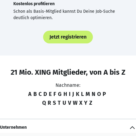
Kostenlos profitieren
Schon als Basis-Mitglied kannst Du Deine Job-Suche
deutlich optimieren.
Jetzt registrieren
21 Mio. XING Mitglieder, von A bis Z
Nachname:
A
B
C
D
E
F
G
H
I
J
K
L
M
N
O
P
Q
R
S
T
U
V
W
X
Y
Z
Unternehmen