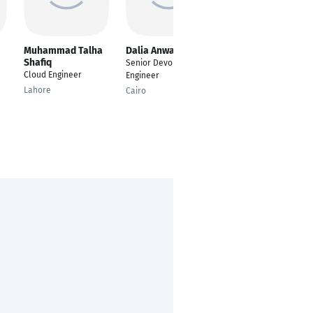
Muhammad Talha
Dalia Anwar
Sripriya Menon
Shafiq
Senior Devops
Operations Lead
Cloud Engineer
Engineer
Nuremberg
Lahore
Cairo