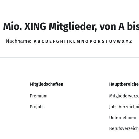
 Mio. XING Mitglieder, von A bi
Nachname:
A
B
C
D
E
F
G
H
I
J
K
L
M
N
O
P
Q
R
S
T
U
V
W
X
Y
Z
Mitgliedschaften
Hauptbereiche
Premium
Mitgliederverz
ProJobs
Jobs Verzeichn
Unternehmen
Berufsverzeich