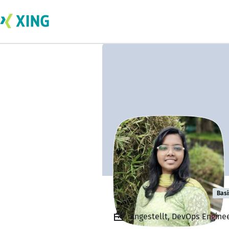
Blessy Thomas
Basi
Angestellt, DevOps Enginee