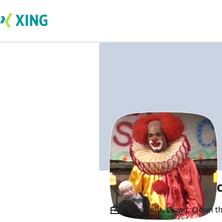
Bobo Knabenspü
Angestellt, Clown, Clown t