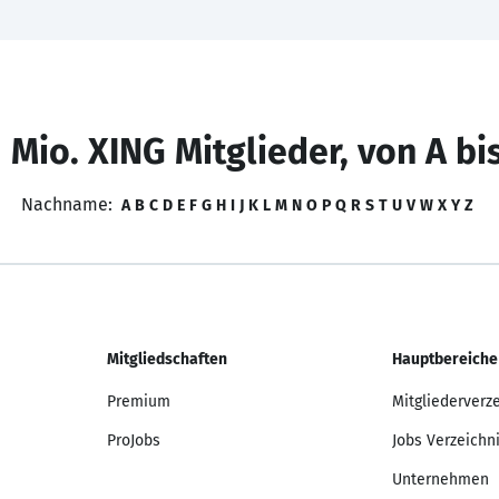
 Mio. XING Mitglieder, von A bi
Nachname:
A
B
C
D
E
F
G
H
I
J
K
L
M
N
O
P
Q
R
S
T
U
V
W
X
Y
Z
Mitgliedschaften
Hauptbereiche
Premium
Mitgliederverz
ProJobs
Jobs Verzeichn
Unternehmen