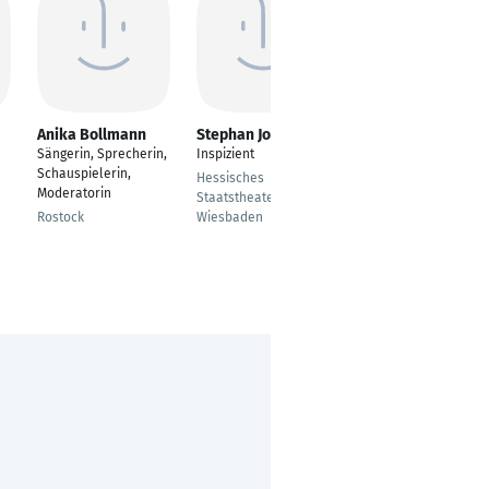
Anika Bollmann
Stephan Joachim
Christoph
Schlemmer
Sängerin, Sprecherin,
Inspizient
Theaterschauspieler,
Schauspielerin,
Hessisches
Regisseur, Autor,
Moderatorin
Staatstheater
Trainer
Rostock
Wiesbaden
Wuppertal