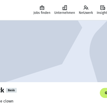
Jobs finden
Unternehmen
Netzwerk
Insigh
ck
Basis
G
he clown