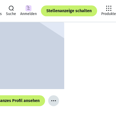
Stellenanzeige schalten
ts
Suche
Anmelden
Produkte
anzes Profil ansehen