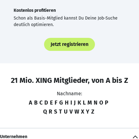
Kostenlos profitieren
Schon als Basis-Mitglied kannst Du Deine Job-Suche
deutlich optimieren.
Jetzt registrieren
21 Mio. XING Mitglieder, von A bis Z
Nachname:
A
B
C
D
E
F
G
H
I
J
K
L
M
N
O
P
Q
R
S
T
U
V
W
X
Y
Z
Unternehmen