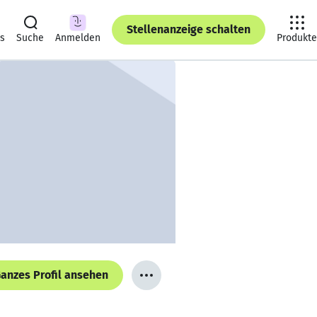
Stellenanzeige schalten
ts
Suche
Anmelden
Produkte
anzes Profil ansehen