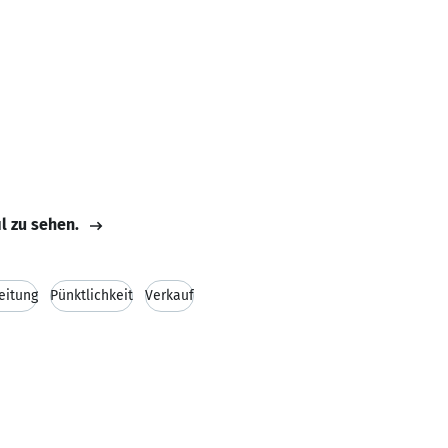
il zu sehen.
eitung
Pünktlichkeit
Verkauf