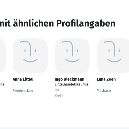
mit ähnlichen Profilangaben
Anna Littau
Ingo Bleckmann
Enna Zeeh
fma
---
Einzelhandelskaufma
---
nn
Zweibrücken
Mosbach
Krefeld