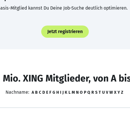
asis-Mitglied kannst Du Deine Job-Suche deutlich optimieren.
Jetzt registrieren
 Mio. XING Mitglieder, von A bi
Nachname:
A
B
C
D
E
F
G
H
I
J
K
L
M
N
O
P
Q
R
S
T
U
V
W
X
Y
Z