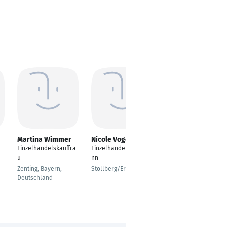
Martina Wimmer
Nicole Vogel
Sylwana Jovanovic
Einzelhandelskauffra
Einzelhandelskaufma
Einzelhandelskaufma
u
nn
nn
Zenting, Bayern,
Stollberg/Erzgeb.
Lübeck
Deutschland