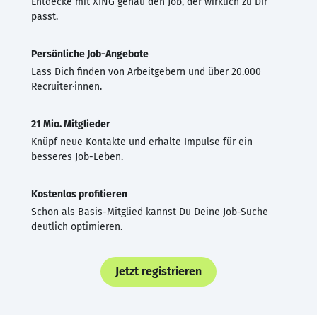
Entdecke mit XING genau den Job, der wirklich zu Dir
passt.
Persönliche Job-Angebote
Lass Dich finden von Arbeitgebern und über 20.000
Recruiter·innen.
21 Mio. Mitglieder
Knüpf neue Kontakte und erhalte Impulse für ein
besseres Job-Leben.
Kostenlos profitieren
Schon als Basis-Mitglied kannst Du Deine Job-Suche
deutlich optimieren.
Jetzt registrieren