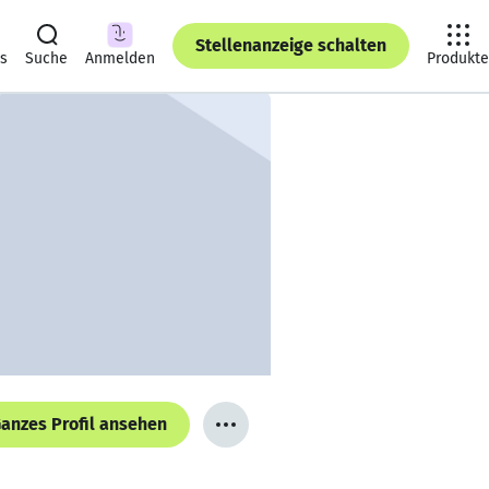
Stellenanzeige schalten
ts
Suche
Anmelden
Produkte
anzes Profil ansehen