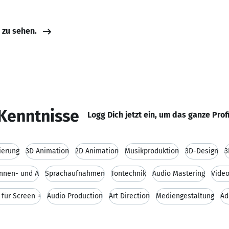
e zu sehen.
Kenntnisse
Logg Dich jetzt ein, um das ganze Prof
ierung
3D Animation
2D Animation
Musikproduktion
3D-Design
3
Innen- und A
Sprachaufnahmen
Tontechnik
Audio Mastering
Video
für Screen +
Audio Production
Art Direction
Mediengestaltung
Ad