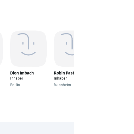
Dion Imbach
Robin Pastyr
Ronny Lemke
Inhaber
Inhaber
Vertriebsmanager
Berlin
Mannheim
Derben