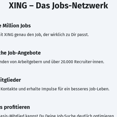
XING – Das Jobs-Netzwerk
 Million Jobs
t XING genau den Job, der wirklich zu Dir passt.
che Job-Angebote
inden von Arbeitgebern und über 20.000 Recruiter·innen.
itglieder
Kontakte und erhalte Impulse für ein besseres Job-Leben.
s profitieren
asis-Mitglied kannst Du Deine Job-Suche deutlich optimieren.