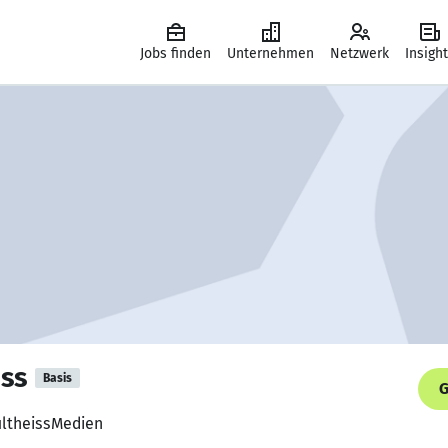
Jobs finden
Unternehmen
Netzwerk
Insigh
iss
Basis
G
hultheissMedien