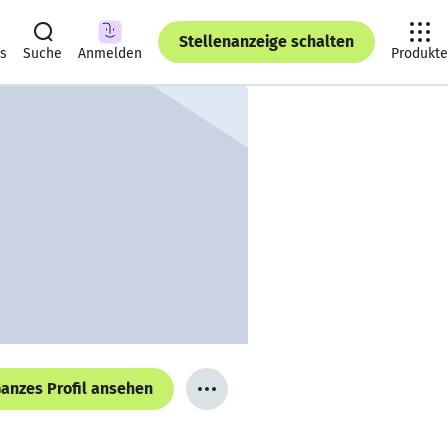
Stellenanzeige schalten
ts
Suche
Anmelden
Produkte
anzes Profil ansehen