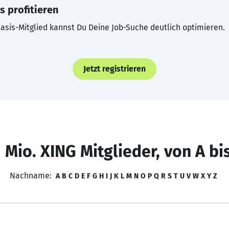
s profitieren
asis-Mitglied kannst Du Deine Job-Suche deutlich optimieren.
Jetzt registrieren
 Mio. XING Mitglieder, von A bi
Nachname:
A
B
C
D
E
F
G
H
I
J
K
L
M
N
O
P
Q
R
S
T
U
V
W
X
Y
Z