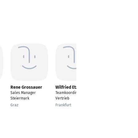
Rene Grossauer
Wilfried Etzemüller
Simon Weyers
Sales Manager
Teamkoordinator
Area Vice President
Steiermark
Vertrieb
DACH Financial
Services, Insurance
Graz
Frankfurt
and Commercial
Düsseldorf