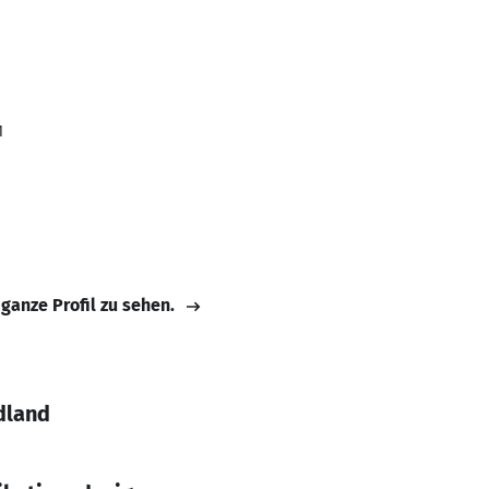
1
 ganze Profil zu sehen.
dland