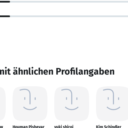
mit ähnlichen Profilangaben
ow
Houman Pishevar
yuki shiroi
Kim Schindler