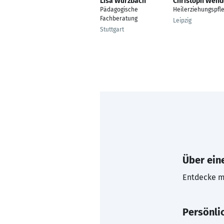
Lisa Wurzbach
Christoph Wend
Pädagogische
Heilerziehungspfl
Fachberatung
Leipzig
Stuttgart
Über eine
Entdecke mi
Persönli