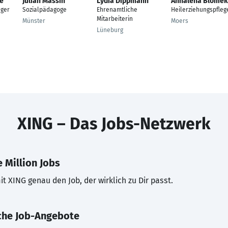
e
Julian Massin
Lydia Dippmann
Annalena Blöme
eger
Sozialpädagoge
Ehrenamtliche
Heilerziehungspfleg
Mitarbeiterin
Münster
Moers
Lüneburg
XING – Das Jobs-Netzwerk
 Million Jobs
t XING genau den Job, der wirklich zu Dir passt.
che Job-Angebote