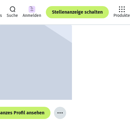
Stellenanzeige schalten
ts
Suche
Anmelden
Produkte
anzes Profil ansehen