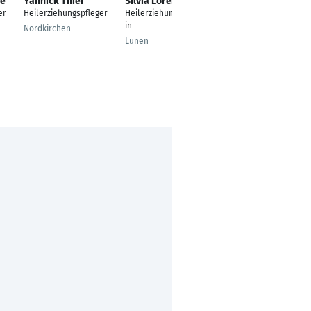
ke
Yannick Thier
Silvia Lorenz
Johanna Schreiber
er
Heilerziehungspfleger
Heilerziehungspfleger
Ergotherapeutin
in
Nordkirchen
Leipzig
Lünen