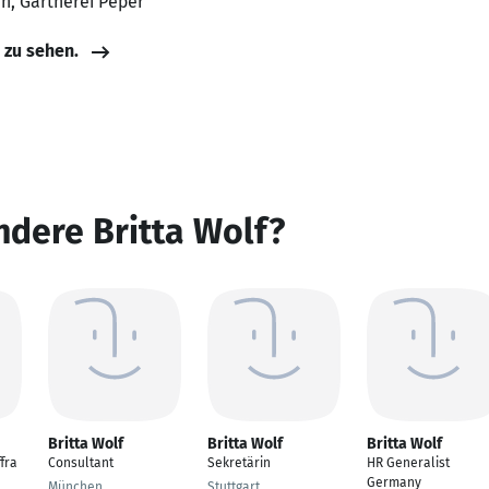
in, Gärtnerei Peper
e zu sehen.
ndere Britta Wolf?
Britta Wolf
Britta Wolf
Britta Wolf
fra
Consultant
Sekretärin
HR Generalist
Germany
München
Stuttgart