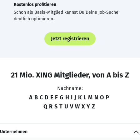
Kostenlos profitieren
Schon als Basis-Mitglied kannst Du Deine Job-Suche
deutlich optimieren.
Jetzt registrieren
21 Mio. XING Mitglieder, von A bis Z
Nachname:
A
B
C
D
E
F
G
H
I
J
K
L
M
N
O
P
Q
R
S
T
U
V
W
X
Y
Z
Unternehmen