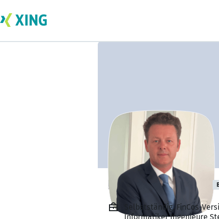
Bruno Genswein
Selbstständig, FinCos-Vers
Informatiker Ingenieure St