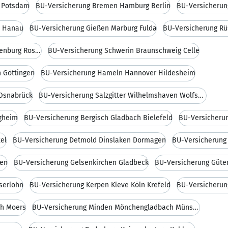
s Potsdam
BU-Versicherung Bremen Hamburg Berlin
BU-Versicherun
h Hanau
BU-Versicherung Gießen Marburg Fulda
BU-Versicherung Greifswald Neubrandenburg Rostock
BU-Versicherung Schwerin Braunschweig Celle
 Göttingen
BU-Versicherung Hameln Hannover Hildesheim
 Osnabrück
BU-Versicherung Salzgitter Wilhelmshaven Wolfsburg
gheim
BU-Versicherung Bergisch Gladbach Bielefeld
BU-Versicheru
el
BU-Versicherung Detmold Dinslaken Dormagen
BU-Versicherung
sen
BU-Versicherung Gelsenkirchen Gladbeck
BU-Versicherung Güt
serlohn
BU-Versicherung Kerpen Kleve Köln Krefeld
ch Moers
BU-Versicherung Minden Mönchengladbach Münster