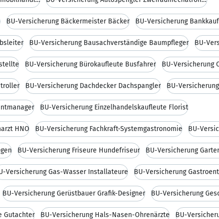
e
BU-Versicherung Bäckermeister Bäcker
BU-Versicherung Bankkauf
bsleiter
BU-Versicherung Bausachverständige Baumpfleger
BU-Vers
tellte
BU-Versicherung Bürokaufleute Busfahrer
BU-Versicherung 
troller
BU-Versicherung Dachdecker Dachspangler
BU-Versicherung
entmanager
BU-Versicherung Einzelhandelskaufleute Florist
harzt HNO
BU-Versicherung Fachkraft-Systemgastronomie
BU-Versic
ogen
BU-Versicherung Friseure Hundefriseur
U-Versicherung Gas-Wasser Installateure
BU-Versicherung Gastroen
BU-Versicherung Gerüstbauer Grafik-Designer
BU-Versicherung Ges
e Gutachter
BU-Versicherung Hals-Nasen-Ohrenärzte
BU-Versicher