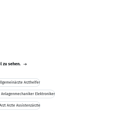
il zu sehen.
llgemeinärzte Arzthelfer
 Anlagenmechaniker Elektroniker
rzt Ärzte Assistenzärzte