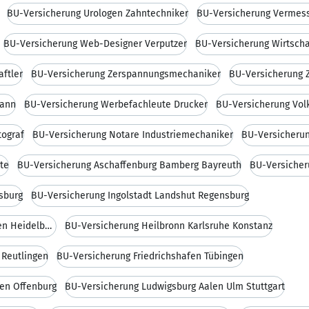
BU-Versicherung Urologen Zahntechniker
BU-Versicherung Vermes
BU-Versicherung Web-Designer Verputzer
BU-Versicherung Wirtscha
ftler
BU-Versicherung Zerspannungsmechaniker
BU-Versicherung 
mann
BU-Versicherung Werbefachleute Drucker
BU-Versicherung Volk
tograf
BU-Versicherung Notare Industriemechaniker
BU-Versicheru
te
BU-Versicherung Aschaffenburg Bamberg Bayreuth
BU-Versiche
sburg
BU-Versicherung Ingolstadt Landshut Regensburg
BU-Versicherung Landsberg Memmingen Heidelberg
BU-Versicherung Heilbronn Karlsruhe Konstanz
Reutlingen
BU-Versicherung Friedrichshafen Tübingen
en Offenburg
BU-Versicherung Ludwigsburg Aalen Ulm Stuttgart