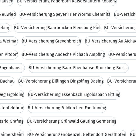
rhausen
BU-Versicherung Paderborn Kaiserslautern Koblenz
 Neuwied
BU-Versicherung Speyer Trier Worms Chemnitz
BU-Versich
eburg
BU-Versicherung Saarbrücken Flensburg Kiel
BU-Versicherun
na Weimar
BU-Versicherung Grevenbroich
BU-Versicherung Au Aichac
n Altdorf
BU-Versicherung Andechs Aichach Ampfing
BU-Versicheru
BU-Versicherung Bruckmühl Baldham Bogenhausen
BU-Versicherung Baar-Ebenhause Bruckberg Buchloe
 Dachau
BU-Versicherung Dillingen Dingolfing Dasing
BU-Versicherun
eg Ergolding
BU-Versicherung Essenbach Ergoldsbach Eitting
rstenfeldbruc
BU-Versicherung Feldkirchen Forstinning
srid Grafing
BU-Versicherung Grünwald Gauting Germering
 Gaimersheim
BU-Versicherung Gröbenzell Geltendorf Gersthofen
BU