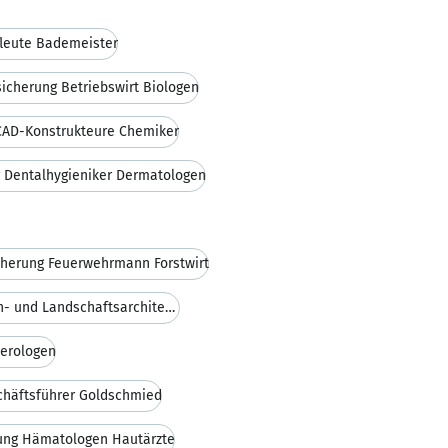
leute Bademeister
icherung Betriebswirt Biologen
CAD-Konstrukteure Chemiker
 Dentalhygieniker Dermatologen
herung Feuerwehrmann Forstwirt
BU-Versicherung Garten- und Landschaftsarchitekten
terologen
chäftsführer Goldschmied
ung Hämatologen Hautärzte