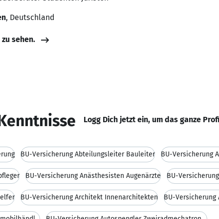
en
, Deutschland
e zu sehen.
Kenntnisse
Logg Dich jetzt ein, um das ganze Prof
erung
BU-Versicherung Abteilungsleiter Bauleiter
BU-Versicherung A
fleger
BU-Versicherung Anästhesisten Augenärzte
BU-Versicherung
elfer
BU-Versicherung Architekt Innenarchitekten
BU-Versicherung A
BU-Versicherung Automechaniker Automobilhändler
BU-Versicherung Autospengler Zweiradmechatroniker