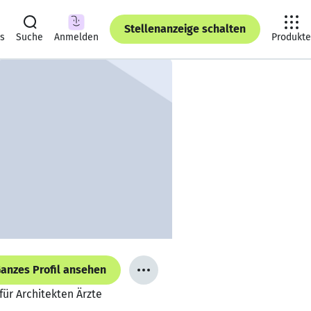
Stellenanzeige schalten
ts
Suche
Anmelden
Produkte
anzes Profil ansehen
für Architekten Ärzte