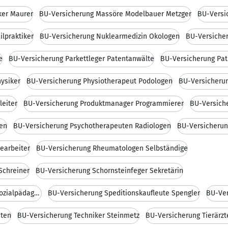
ker Maurer
BU-Versicherung Massöre Modelbauer Metzger
BU-Versi
lpraktiker
BU-Versicherung Nuklearmedizin Ökologen
BU-Versiche
e
BU-Versicherung Parkettleger Patentanwälte
BU-Versicherung Pa
ysiker
BU-Versicherung Physiotherapeut Podologen
BU-Versicherun
leiter
BU-Versicherung Produktmanager Programmierer
BU-Versiche
gen
BU-Versicherung Psychotherapeuten Radiologen
BU-Versicherun
earbeiter
BU-Versicherung Rheumatologen Selbständige
Schreiner
BU-Versicherung Schornsteinfeger Sekretärin
BU-Versicherung Softwareentwickler Sozialpädagoge
BU-Versicherung Speditionskaufleute Spengler
BU-Ver
nten
BU-Versicherung Techniker Steinmetz
BU-Versicherung Tierärzte