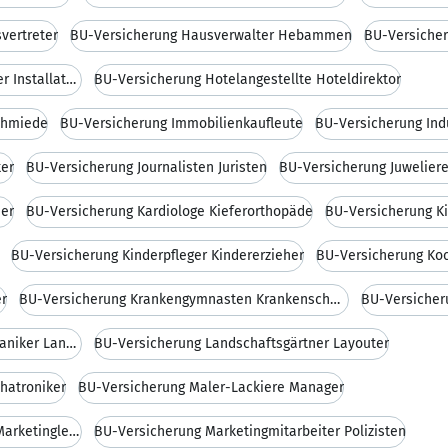
vertreter
BU-Versicherung Hausverwalter Hebammen
BU-Versicher
BU-Versicherung Heizungsanlagenbauer Installateure
BU-Versicherung Hotelangestellte Hoteldirektor
chmiede
BU-Versicherung Immobilienkaufleute
BU-Versicherung Ind
ker
BU-Versicherung Journalisten Juristen
BU-Versicherung Juwelier
er
BU-Versicherung Kardiologe Kieferorthopäde
BU-Versicherung Ki
BU-Versicherung Kinderpfleger Kindererzieher
BU-Versicherung Koc
er
BU-Versicherung Krankengymnasten Krankenschwester
BU-Versicheru
BU-Versicherung Landmaschinenmechaniker Landwirte
BU-Versicherung Landschaftsgärtner Layouter
hatroniker
BU-Versicherung Maler-Lackiere Manager
BU-Versicherung Marketingfachmann Marketingleiter
BU-Versicherung Marketingmitarbeiter Polizisten