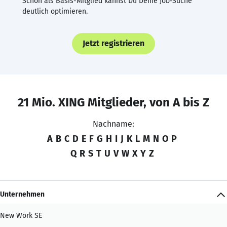
Schon als Basis-Mitglied kannst Du Deine Job-Suche
deutlich optimieren.
Jetzt registrieren
21 Mio. XING Mitglieder, von A bis Z
Nachname:
A
B
C
D
E
F
G
H
I
J
K
L
M
N
O
P
Q
R
S
T
U
V
W
X
Y
Z
Unternehmen
New Work SE