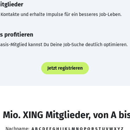
itglieder
Kontakte und erhalte Impulse für ein besseres Job-Leben.
s profitieren
asis-Mitglied kannst Du Deine Job-Suche deutlich optimieren.
Jetzt registrieren
 Mio. XING Mitglieder, von A bi
Nachname:
A
B
C
D
E
F
G
H
I
J
K
L
M
N
O
P
Q
R
S
T
U
V
W
X
Y
Z