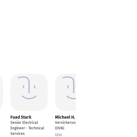
Fuad Stark
Michael H. Matzick
Stefan Möller
Senior Electrical
Versicherungsexperte
Business Unit Leiter /
Engineer - Technical
(DVA)
Standortleiter (Site
Services
Manager)
Ulm