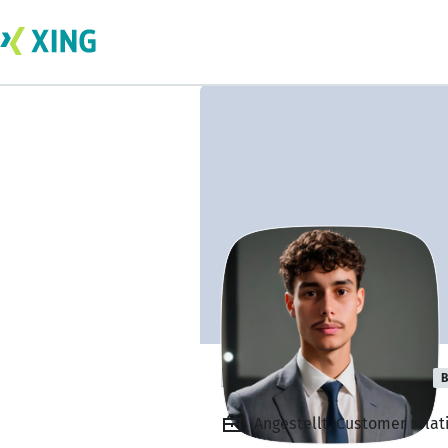
Buchli Gian-luca
B
Angestellt, Customer rela