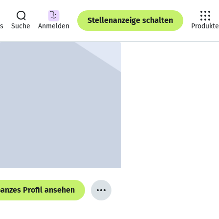
Stellenanzeige schalten
ts
Suche
Anmelden
Produkte
anzes Profil ansehen