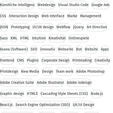
Künstliche Intelligenz
Webdesign
Visual Studio Code
Google Ads
CSS
Interaction Design
Web Interface
Marke
Management
JSON
Prototyping
UI/UX design
Webflow
jQuery
Art Direction
Sass
XML
HTML
Intuition
Kreativität
Onlinespiele
Asana (Software)
SEO
innovativ
Webseite
Bot
Website
Apps
Frontend
CMS
Plugins
Corporate Design
Printmaking
Creativity
Printdesign
New Media
Design
Team work
Adobe Photoshop
Adobe Creative Suite
Adobe Illustrator
Adobe indeisgn
Graphic design
HTML5
Cascading Style Sheets (CSS)
Node.js
React.js
Search Engine Optimization (SEO)
UX/UI Design