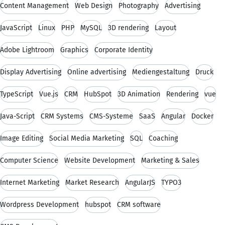
Content Management
Web Design
Photography
Advertising
JavaScript
Linux
PHP
MySQL
3D rendering
Layout
Adobe Lightroom
Graphics
Corporate Identity
Display Advertising
Online advertising
Mediengestaltung
Druck
TypeScript
Vue.js
CRM
HubSpot
3D Animation
Rendering
vue
Java-Script
CRM Systems
CMS-Systeme
SaaS
Angular
Docker
Image Editing
Social Media Marketing
SQL
Coaching
Computer Science
Website Development
Marketing & Sales
Internet Marketing
Market Research
AngularJS
TYPO3
Wordpress Development
hubspot
CRM software