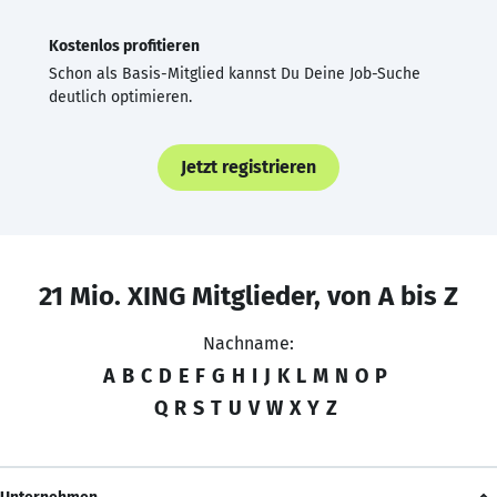
Kostenlos profitieren
Schon als Basis-Mitglied kannst Du Deine Job-Suche
deutlich optimieren.
Jetzt registrieren
21 Mio. XING Mitglieder, von A bis Z
Nachname:
A
B
C
D
E
F
G
H
I
J
K
L
M
N
O
P
Q
R
S
T
U
V
W
X
Y
Z