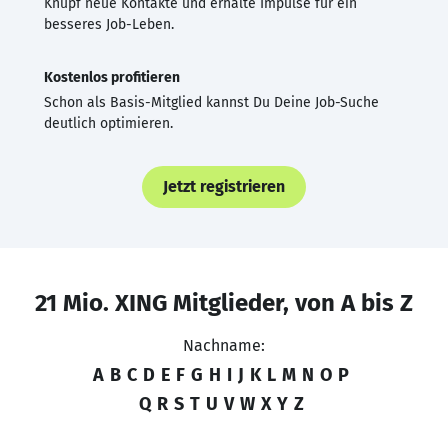
Knüpf neue Kontakte und erhalte Impulse für ein
besseres Job-Leben.
Kostenlos profitieren
Schon als Basis-Mitglied kannst Du Deine Job-Suche
deutlich optimieren.
Jetzt registrieren
21 Mio. XING Mitglieder, von A bis Z
Nachname:
A
B
C
D
E
F
G
H
I
J
K
L
M
N
O
P
Q
R
S
T
U
V
W
X
Y
Z