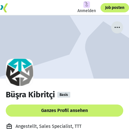
Job posten
Anmelden
Büşra Kibritçi
Basis
Ganzes Profil ansehen
Angestellt, Sales Specialist, TTT