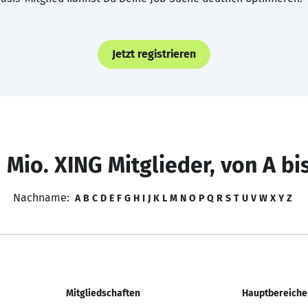
Jetzt registrieren
 Mio. XING Mitglieder, von A bi
Nachname:
A
B
C
D
E
F
G
H
I
J
K
L
M
N
O
P
Q
R
S
T
U
V
W
X
Y
Z
Mitgliedschaften
Hauptbereiche