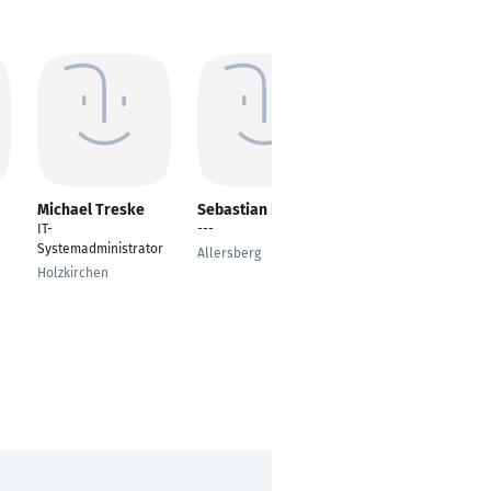
Michael Treske
Sebastian Endres
Marco Stender
IT-
---
IT-Mitarbeiter
Systemadministrator
Allersberg
Stralsund
Holzkirchen