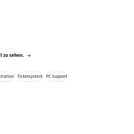
il zu sehen.
tration
Ticketsystem
PC Support