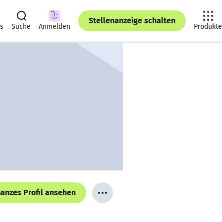
Stellenanzeige schalten
ts
Suche
Anmelden
Produkte
anzes Profil ansehen