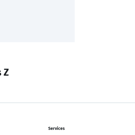
s Z
Services