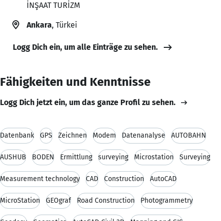
İNŞAAT TURİZM
Ankara
, Türkei
Logg Dich ein, um alle Einträge zu sehen.
Fähigkeiten und Kenntnisse
Logg Dich jetzt ein, um das ganze Profil zu sehen.
Datenbank
GPS
Zeichnen
Modem
Datenanalyse
AUTOBAHN
AUSHUB
BODEN
Ermittlung
surveying
Microstation
Surveying
Measurement technology
CAD
Construction
AutoCAD
MicroStation
GEOgraf
Road Construction
Photogrammetry