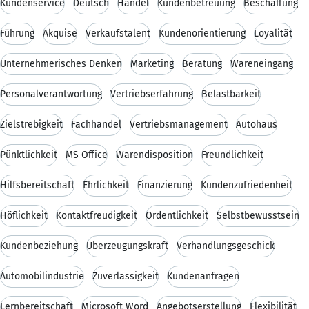
Kundenservice
Deutsch
Handel
Kundenbetreuung
Beschaffung
Führung
Akquise
Verkaufstalent
Kundenorientierung
Loyalität
Unternehmerisches Denken
Marketing
Beratung
Wareneingang
Personalverantwortung
Vertriebserfahrung
Belastbarkeit
Zielstrebigkeit
Fachhandel
Vertriebsmanagement
Autohaus
Pünktlichkeit
MS Office
Warendisposition
Freundlichkeit
Hilfsbereitschaft
Ehrlichkeit
Finanzierung
Kundenzufriedenheit
Höflichkeit
Kontaktfreudigkeit
Ordentlichkeit
Selbstbewusstsein
Kundenbeziehung
Überzeugungskraft
Verhandlungsgeschick
Automobilindustrie
Zuverlässigkeit
Kundenanfragen
Lernbereitschaft
Microsoft Word
Angebotserstellung
Flexibilität