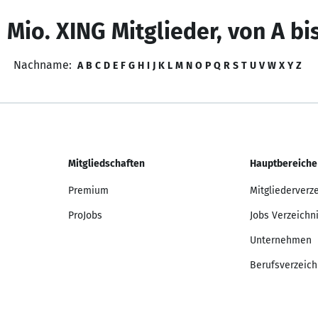
 Mio. XING Mitglieder, von A bi
Nachname:
A
B
C
D
E
F
G
H
I
J
K
L
M
N
O
P
Q
R
S
T
U
V
W
X
Y
Z
Mitgliedschaften
Hauptbereiche
Premium
Mitgliederverz
ProJobs
Jobs Verzeichn
Unternehmen
Berufsverzeich