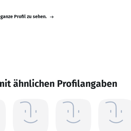
 ganze Profil zu sehen.
mit ähnlichen Profilangaben