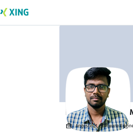
Byrathna Gowda 
Angestellt, Software Engin