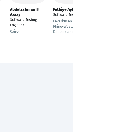
Abdelrahman El
Fethiye Ayhan
Milena Cakovic
Azazy
Software Testerin
Software Engineer
Software Testing
Leverkusen, North
Belgrade
Engineer
Rhine-Westphalia,
Cairo
Deutschland