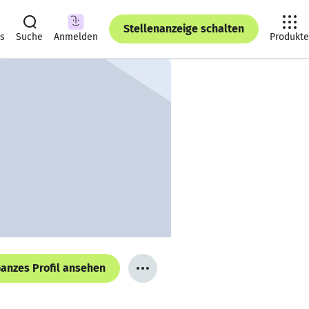
Stellenanzeige schalten
ts
Suche
Anmelden
Produkte
anzes Profil ansehen