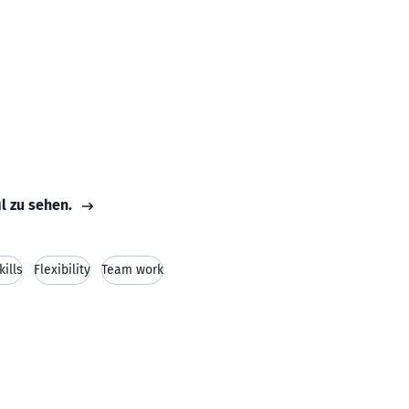
il zu sehen.
ills
Flexibility
Team work