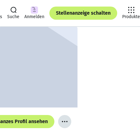
Stellenanzeige schalten
ts
Suche
Anmelden
Produkte
anzes Profil ansehen