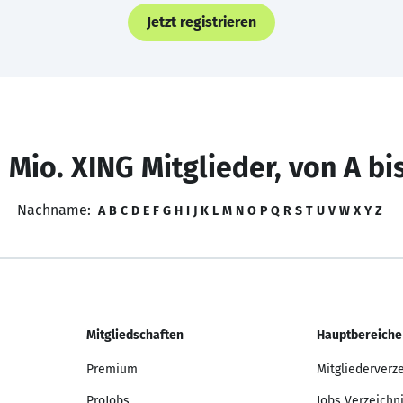
Jetzt registrieren
 Mio. XING Mitglieder, von A bi
Nachname:
A
B
C
D
E
F
G
H
I
J
K
L
M
N
O
P
Q
R
S
T
U
V
W
X
Y
Z
Mitgliedschaften
Hauptbereiche
Premium
Mitgliederverz
ProJobs
Jobs Verzeichn