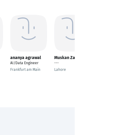
ananya agrawal
Muskan Zahra
Manzoor Ambekar
AI/Data Engineer
---
Research Intern
Frankfurt am Main
Lahore
Essen