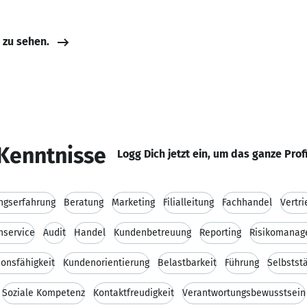
e zu sehen.
Kenntnisse
Logg Dich jetzt ein, um das ganze Prof
ngserfahrung
Beratung
Marketing
Filialleitung
Fachhandel
Vertri
nservice
Audit
Handel
Kundenbetreuung
Reporting
Risikomanag
onsfähigkeit
Kundenorientierung
Belastbarkeit
Führung
Selbstst
Soziale Kompetenz
Kontaktfreudigkeit
Verantwortungsbewusstsein