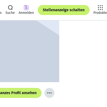
Stellenanzeige schalten
ts
Suche
Anmelden
Produkte
anzes Profil ansehen