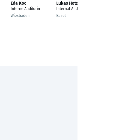
Eda Koc
Lukas Hotz
Merilin Yusein
Interne Auditorin
Internal Auditor
Senior | Business
Assurance | Internal
Wiesbaden
Basel
Controls Assurance
Düsseldorf