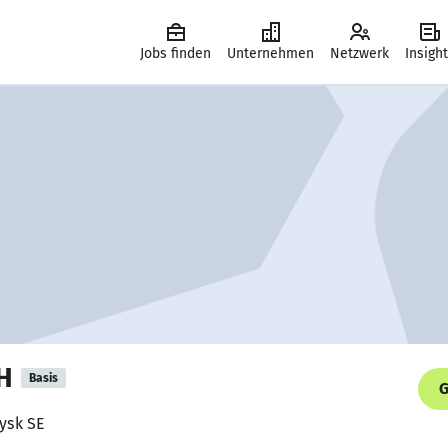
Jobs finden
Unternehmen
Netzwerk
Insigh
H
Basis
G
Jysk SE