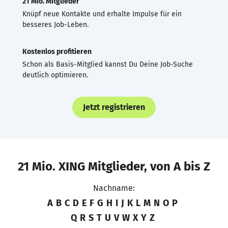
21 Mio. Mitglieder
Knüpf neue Kontakte und erhalte Impulse für ein
besseres Job-Leben.
Kostenlos profitieren
Schon als Basis-Mitglied kannst Du Deine Job-Suche
deutlich optimieren.
Jetzt registrieren
21 Mio. XING Mitglieder, von A bis Z
Nachname:
A
B
C
D
E
F
G
H
I
J
K
L
M
N
O
P
Q
R
S
T
U
V
W
X
Y
Z