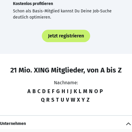
Kostenlos profitieren
Schon als Basis-Mitglied kannst Du Deine Job-Suche
deutlich optimieren.
Jetzt registrieren
21 Mio. XING Mitglieder, von A bis Z
Nachname:
A
B
C
D
E
F
G
H
I
J
K
L
M
N
O
P
Q
R
S
T
U
V
W
X
Y
Z
Unternehmen