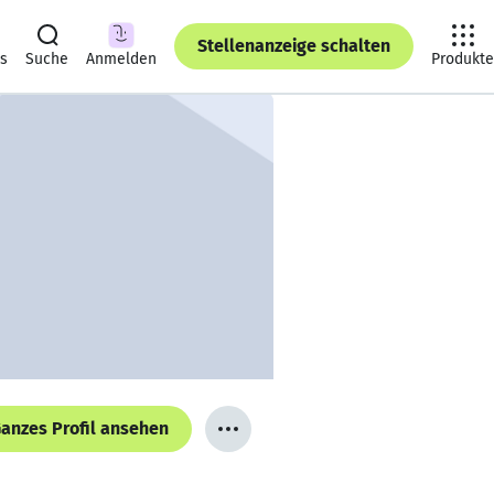
Stellenanzeige schalten
ts
Suche
Anmelden
Produkte
anzes Profil ansehen