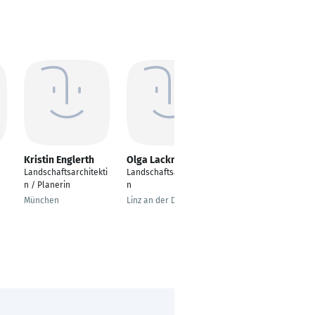
Kristin Englerth
Olga Lackner
Alexandra Gernoth
Landschaftsarchitekti
Landschaftsarchitekti
Dipl. Ing. (FH)
n / Planerin
n
Landschaftsarchitekti
n
München
Linz an der Donau
Grafling